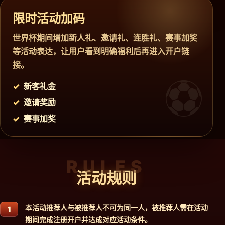
限时活动加码
世界杯期间增加新人礼、邀请礼、连胜礼、赛事加奖
等活动表达，让用户看到明确福利后再进入开户链
接。
新客礼金
邀请奖励
赛事加奖
RULES
活动规则
本活动推荐人与被推荐人不可为同一人，被推荐人需在活动
1
期间完成注册开户并达成对应活动条件。